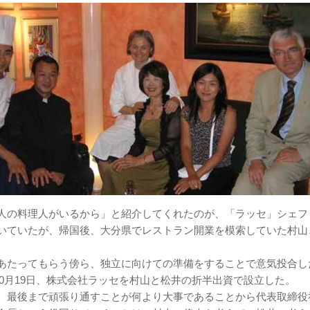
人の料理人がいるから」と紹介してくれたのが、「ラッセ」シェフ
いていたが、帰国後、大分県でレストラン開業を模索していた村山
あたってもらう傍ら、独立に向けての準備をすることで意気投合し
年10月19日、株式会社ラッセを村山と松井の折半出資で設立した。
、最後まで頑張り通すことが何より大事であることから代表取締役