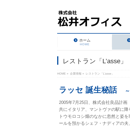
ホーム
HOME
レストラン「L’asse」
HOME
»
企業情報
»
レストラン「L’asse」
ラッセ 誕生秘話
～
2005年7月25日、株式会社良品
共にイタリア、マントヴァの駅に降
トウモロコシ畑のなかに忽然と姿を
ールを預かるシェフ・ナディアの夫